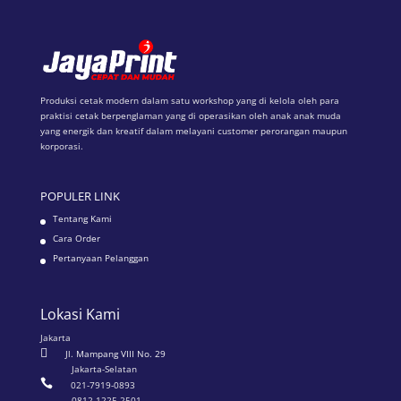
Produksi cetak modern dalam satu workshop yang di kelola oleh para
praktisi cetak berpenglaman yang di operasikan oleh anak anak muda
yang energik dan kreatif dalam melayani customer perorangan maupun
korporasi.
POPULER LINK
Tentang Kami
Cara Order
Pertanyaan Pelanggan
Lokasi Kami
Jakarta

Jl. Mampang VIII No. 29
Jakarta-Selatan

021-7919-0893
0812 1225 2501