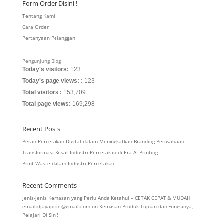
Form Order Disini !
Tentang Kami
Cara Order
Pertanyaan Pelanggan
Pengunjung Blog
Today's visitors:
123
Today's page views: :
123
Total visitors :
153,709
Total page views:
169,298
Recent Posts
Peran Percetakan Digital dalam Meningkatkan Branding Perusahaan
Transformasi Besar Industri Percetakan di Era AI Printing
Print Waste dalam Industri Percetakan
Recent Comments
Jenis-jenis Kemasan yang Perlu Anda Ketahui – CETAK CEPAT & MUDAH
email:djayaprint@gmail.com
on
Kemasan Produk Tujuan dan Fungsinya,
Pelajari Di Sini!