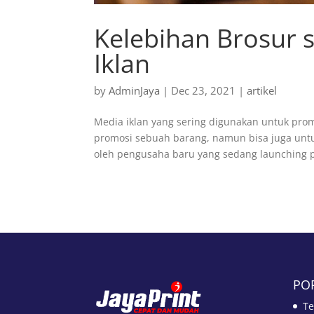
Kelebihan Brosur 
Iklan
by
AdminJaya
|
Dec 23, 2021
|
artikel
Media iklan yang sering digunakan untuk prom
promosi sebuah barang, namun bisa juga untu
oleh pengusaha baru yang sedang launching p
PO
Te