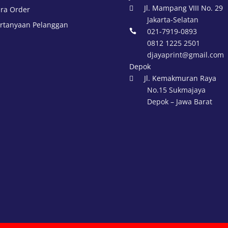
Jl. Mampang VIII No. 29

ra Order
Jakarta-Selatan
rtanyaan Pelanggan
021-7919-0893

0812 1225 2501
djayaprint@gmail.com
Depok
Jl. Kemakmuran Raya

No.15 Sukmajaya
Depok – Jawa Barat