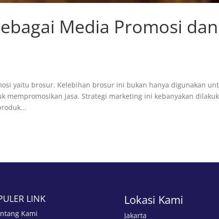
sebagai Media Promosi dan
osi yaitu brosur. Kelebihan brosur ini bukan hanya digunakan un
k mempromosikan jasa. Strategi marketing ini kebanyakan dilaku
roduk...
Lokasi Kami
PULER LINK
ntang Kami
Jakarta