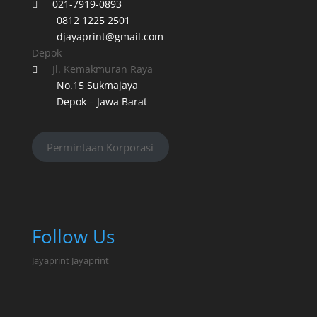
021-7919-0893

0812 1225 2501
djayaprint@gmail.com
Depok
Jl. Kemakmuran Raya

No.15 Sukmajaya
Depok – Jawa Barat
Permintaan Korporasi
Follow Us
Jayaprint
Jayaprint