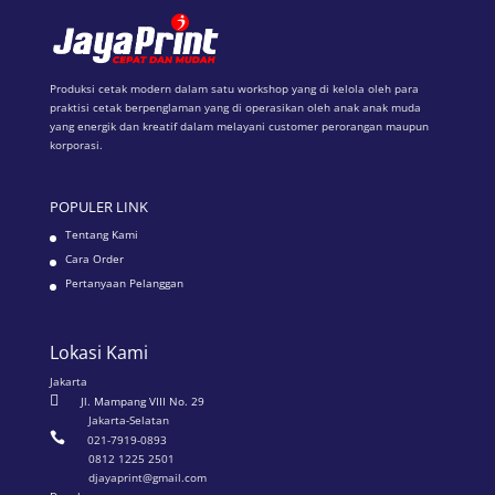
Produksi cetak modern dalam satu workshop yang di kelola oleh para
praktisi cetak berpenglaman yang di operasikan oleh anak anak muda
yang energik dan kreatif dalam melayani customer perorangan maupun
korporasi.
POPULER LINK
Tentang Kami
Cara Order
Pertanyaan Pelanggan
Lokasi Kami
Jakarta

Jl. Mampang VIII No. 29
Jakarta-Selatan

021-7919-0893
0812 1225 2501
djayaprint@gmail.com