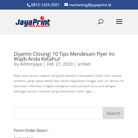
0812-1225-2501
marketing@jayaprint.id
Dijamin Closing! 10 Tips Mendesain Flyer Ini
Wajib Anda Ketahui!
by
AdminJaya
|
Feb 27, 2020
|
artikel
Flyer atau brosur seperti yang kita ketahui merupakan salah satu sarana
promosi yang cukup efektif dan selalu digunakan hingga saat ini. Brosur ini
berisikan informasi singkat mengenai suatu produk atau jasa dengan
berbagai promo menarik yang ditawarkan. Nah, agar...
Form Order Disini !