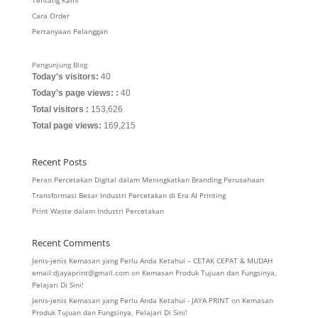
Tentang Kami
Cara Order
Pertanyaan Pelanggan
Pengunjung Blog
Today's visitors:
40
Today's page views: :
40
Total visitors :
153,626
Total page views:
169,215
Recent Posts
Peran Percetakan Digital dalam Meningkatkan Branding Perusahaan
Transformasi Besar Industri Percetakan di Era AI Printing
Print Waste dalam Industri Percetakan
Recent Comments
Jenis-jenis Kemasan yang Perlu Anda Ketahui – CETAK CEPAT & MUDAH
email:djayaprint@gmail.com
on
Kemasan Produk Tujuan dan Fungsinya,
Pelajari Di Sini!
Jenis-jenis Kemasan yang Perlu Anda Ketahui - JAYA PRINT
on
Kemasan
Produk Tujuan dan Fungsinya, Pelajari Di Sini!