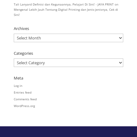
Tali Lanyard Definisi dan Kegunaannya, Pelajari Di Sini! - JAYA PRINT
on
Mengenal Lebih Jauh Tentang Digital Printing dan Jenis-jenisnya, Cek di
Sini!
Archives
Archives
Categories
Categories
Meta
Log in
Entries feed
Comments feed
WordPress.org