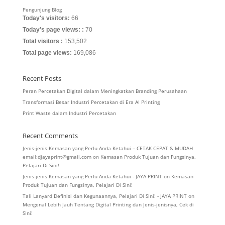
Pengunjung Blog
Today's visitors:
66
Today's page views: :
70
Total visitors :
153,502
Total page views:
169,086
Recent Posts
Peran Percetakan Digital dalam Meningkatkan Branding Perusahaan
Transformasi Besar Industri Percetakan di Era AI Printing
Print Waste dalam Industri Percetakan
Recent Comments
Jenis-jenis Kemasan yang Perlu Anda Ketahui – CETAK CEPAT & MUDAH
email:djayaprint@gmail.com
on
Kemasan Produk Tujuan dan Fungsinya,
Pelajari Di Sini!
Jenis-jenis Kemasan yang Perlu Anda Ketahui - JAYA PRINT
on
Kemasan
Produk Tujuan dan Fungsinya, Pelajari Di Sini!
Tali Lanyard Definisi dan Kegunaannya, Pelajari Di Sini! - JAYA PRINT
on
Mengenal Lebih Jauh Tentang Digital Printing dan Jenis-jenisnya, Cek di
Sini!