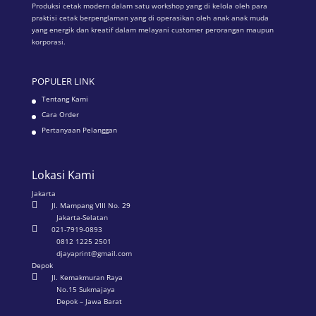
Produksi cetak modern dalam satu workshop yang di kelola oleh para
praktisi cetak berpenglaman yang di operasikan oleh anak anak muda
yang energik dan kreatif dalam melayani customer perorangan maupun
korporasi.
POPULER LINK
Tentang Kami
Cara Order
Pertanyaan Pelanggan
Lokasi Kami
Jakarta

Jl. Mampang VIII No. 29
Jakarta-Selatan

021-7919-0893
0812 1225 2501
djayaprint@gmail.com
Depok

Jl. Kemakmuran Raya
No.15 Sukmajaya
Depok – Jawa Barat