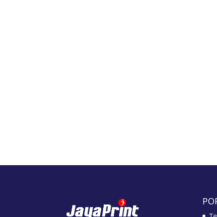
PO
Te