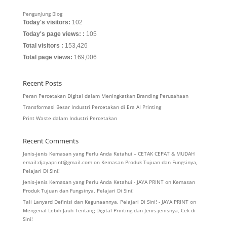
Pengunjung Blog
Today's visitors:
102
Today's page views: :
105
Total visitors :
153,426
Total page views:
169,006
Recent Posts
Peran Percetakan Digital dalam Meningkatkan Branding Perusahaan
Transformasi Besar Industri Percetakan di Era AI Printing
Print Waste dalam Industri Percetakan
Recent Comments
Jenis-jenis Kemasan yang Perlu Anda Ketahui – CETAK CEPAT & MUDAH
email:djayaprint@gmail.com
on
Kemasan Produk Tujuan dan Fungsinya,
Pelajari Di Sini!
Jenis-jenis Kemasan yang Perlu Anda Ketahui - JAYA PRINT
on
Kemasan
Produk Tujuan dan Fungsinya, Pelajari Di Sini!
Tali Lanyard Definisi dan Kegunaannya, Pelajari Di Sini! - JAYA PRINT
on
Mengenal Lebih Jauh Tentang Digital Printing dan Jenis-jenisnya, Cek di
Sini!