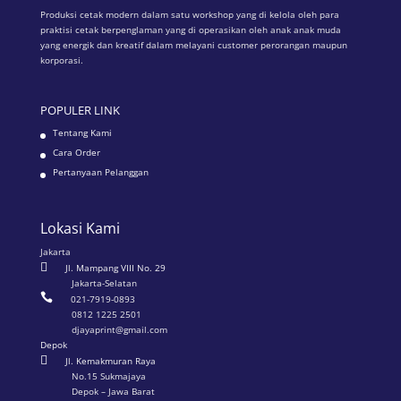
Produksi cetak modern dalam satu workshop yang di kelola oleh para
praktisi cetak berpenglaman yang di operasikan oleh anak anak muda
yang energik dan kreatif dalam melayani customer perorangan maupun
korporasi.
POPULER LINK
Tentang Kami
Cara Order
Pertanyaan Pelanggan
Lokasi Kami
Jakarta

Jl. Mampang VIII No. 29
Jakarta-Selatan

021-7919-0893
0812 1225 2501
djayaprint@gmail.com
Depok

Jl. Kemakmuran Raya
No.15 Sukmajaya
Depok – Jawa Barat