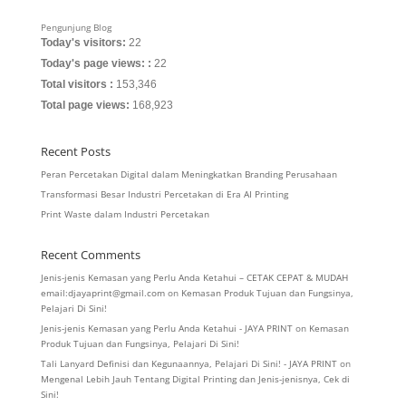
Pengunjung Blog
Today's visitors:
22
Today's page views: :
22
Total visitors :
153,346
Total page views:
168,923
Recent Posts
Peran Percetakan Digital dalam Meningkatkan Branding Perusahaan
Transformasi Besar Industri Percetakan di Era AI Printing
Print Waste dalam Industri Percetakan
Recent Comments
Jenis-jenis Kemasan yang Perlu Anda Ketahui – CETAK CEPAT & MUDAH
email:djayaprint@gmail.com
on
Kemasan Produk Tujuan dan Fungsinya,
Pelajari Di Sini!
Jenis-jenis Kemasan yang Perlu Anda Ketahui - JAYA PRINT
on
Kemasan
Produk Tujuan dan Fungsinya, Pelajari Di Sini!
Tali Lanyard Definisi dan Kegunaannya, Pelajari Di Sini! - JAYA PRINT
on
Mengenal Lebih Jauh Tentang Digital Printing dan Jenis-jenisnya, Cek di
Sini!