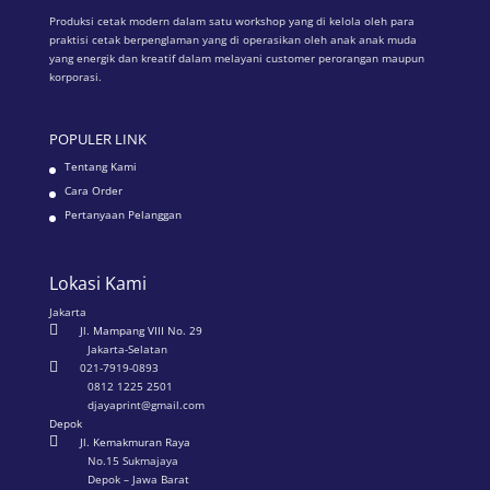
Produksi cetak modern dalam satu workshop yang di kelola oleh para
praktisi cetak berpenglaman yang di operasikan oleh anak anak muda
yang energik dan kreatif dalam melayani customer perorangan maupun
korporasi.
POPULER LINK
Tentang Kami
Cara Order
Pertanyaan Pelanggan
Lokasi Kami
Jakarta

Jl. Mampang VIII No. 29
Jakarta-Selatan

021-7919-0893
0812 1225 2501
djayaprint@gmail.com
Depok

Jl. Kemakmuran Raya
No.15 Sukmajaya
Depok – Jawa Barat