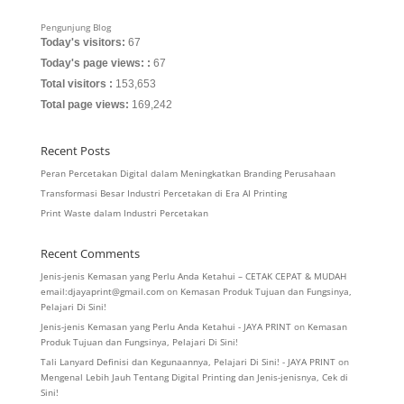
Pengunjung Blog
Today's visitors:
67
Today's page views: :
67
Total visitors :
153,653
Total page views:
169,242
Recent Posts
Peran Percetakan Digital dalam Meningkatkan Branding Perusahaan
Transformasi Besar Industri Percetakan di Era AI Printing
Print Waste dalam Industri Percetakan
Recent Comments
Jenis-jenis Kemasan yang Perlu Anda Ketahui – CETAK CEPAT & MUDAH
email:djayaprint@gmail.com
on
Kemasan Produk Tujuan dan Fungsinya,
Pelajari Di Sini!
Jenis-jenis Kemasan yang Perlu Anda Ketahui - JAYA PRINT
on
Kemasan
Produk Tujuan dan Fungsinya, Pelajari Di Sini!
Tali Lanyard Definisi dan Kegunaannya, Pelajari Di Sini! - JAYA PRINT
on
Mengenal Lebih Jauh Tentang Digital Printing dan Jenis-jenisnya, Cek di
Sini!