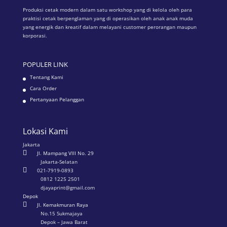
Produksi cetak modern dalam satu workshop yang di kelola oleh para
praktisi cetak berpenglaman yang di operasikan oleh anak anak muda
yang energik dan kreatif dalam melayani customer perorangan maupun
korporasi.
POPULER LINK
Tentang Kami
Cara Order
Pertanyaan Pelanggan
Lokasi Kami
Jakarta

Jl. Mampang VIII No. 29
Jakarta-Selatan

021-7919-0893
0812 1225 2501
djayaprint@gmail.com
Depok

Jl. Kemakmuran Raya
No.15 Sukmajaya
Depok – Jawa Barat