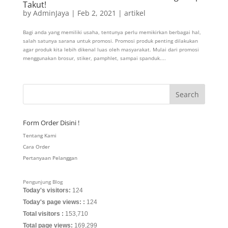
Takut!
by
AdminJaya
|
Feb 2, 2021
|
artikel
Bagi anda yang memiliki usaha, tentunya perlu memikirkan berbagai hal,
salah satunya sarana untuk promosi. Promosi produk penting dilakukan
agar produk kita lebih dikenal luas oleh masyarakat. Mulai dari promosi
menggunakan brosur, stiker, pamphlet, sampai spanduk....
Form Order Disini !
Tentang Kami
Cara Order
Pertanyaan Pelanggan
Pengunjung Blog
Today's visitors:
124
Today's page views: :
124
Total visitors :
153,710
Total page views:
169,299