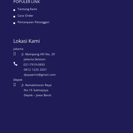
POPULER LINK
Tentang Kami
Cara Order
Pertanyaan Pelanggan
Lokasi Kami
Jakarta

Jl. Mampang VIII No. 29
Jakarta-Selatan

021-7919-0893
0812 1225 2501
djayaprint@gmail.com
Depok

Jl. Kemakmuran Raya
No.15 Sukmajaya
Depok – Jawa Barat