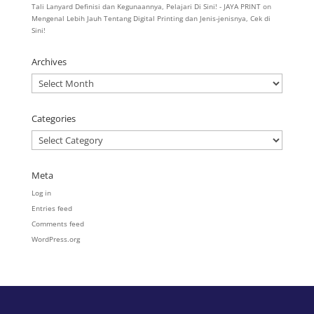
Tali Lanyard Definisi dan Kegunaannya, Pelajari Di Sini! - JAYA PRINT
on
Mengenal Lebih Jauh Tentang Digital Printing dan Jenis-jenisnya, Cek di
Sini!
Archives
Archives
Categories
Categories
Meta
Log in
Entries feed
Comments feed
WordPress.org