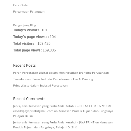
Cara Order
Pertanyaan Pelanggan
Pengunjung Blog
Today's visitors:
101
Today's page views: :
104
Total visitors :
153,425
Total page views:
169,005
Recent Posts
Peran Percetakan Digital dalam Meningkatkan Branding Perusahaan
Transformasi Besar Industri Percetakan di Era AI Printing
Print Waste dalam Industri Percetakan
Recent Comments
Jenis-jenis Kemasan yang Perlu Anda Ketahui – CETAK CEPAT & MUDAH
email:djayaprint@gmail.com
on
Kemasan Produk Tujuan dan Fungsinya,
Pelajari Di Sini!
Jenis-jenis Kemasan yang Perlu Anda Ketahui - JAYA PRINT
on
Kemasan
Produk Tujuan dan Fungsinya, Pelajari Di Sini!