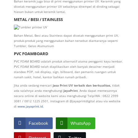
Bahan keramik juga bisa di print menggunakan printer UV. Keramik yang
dicetak menggunakan printer UV sebaiknya ditempel di dinding sebagai
hiasan bukan untuk keramik lantai.
METAL / BESI / STAINLESS
Bahan Metal, Besi atau Stainless dapat dicetak menggunakan print UV,
produk-produk yang menggunakan bahan tersebut diantaranya seperti
Tumbler, Gelas Alumunium
PVC FOAMBOARD
PVC FOAM BOARD adalah produk alternatif utama pengganti kayu lembar.
PVC FOAM BOARD telah diaplikasikan oleh banyak desainer menjadi
standee POP, rak display, sign, bilboard, dan pemanis ruangan untuk
rumah sakit, hotel, kantor bahkan rumah pribadi.
Jika anda sedang mencari
Jasa Print UV terbaik dan berkualitas,
tidak
ada salahnya anda menghubungi
Jaya
Print
. Anda dapat memesannya
secara online di website kami atau menghubungi Telp/WA : 0822 2999
3081 / 0812 1225 2501, instagram di @jayaprintdigital atau via website
di
www.jayaprint.id.
Facebook
WhatsApp
Pinterest
Twitter