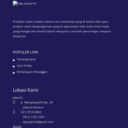
Produksi cetak modern dalam satu workshop yang di kelola oleh para
praktisi cetak berpenglaman yang di operasikan oleh anak anak muda
yang energik dan kreatif dalam melayani customer perorangan maupun
korporasi.
POPULER LINK
Tentang Kami
Cara Order
Pertanyaan Pelanggan
Lokasi Kami
Jakarta

Jl. Mampang VIII No. 29
Jakarta-Selatan

021-7919-0893
0812 1225 2501
djayaprint@gmail.com
Depok