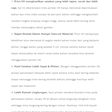
Print UV menghasilkan cetakan yang lebih tajam, cerah dan lebih
rapi,
hal ini dikarenakan tinta printer UV hanya mencetak dipermukaan
bahan dan tinta tidak sampai ke pori-pori bahan sehingga menghasilkan
cetakan tingkat kilapnya sangat tinggi, warna cetak lebih terang serta
mampu menjangkau detail gambar.
Dapat Dicetak Dalam Hampir Seluruh Material
,
Print UV mempunyai
kelebihan bisa mencetak di segala media bahan mulai dari yang berjenis
kertas, hingga bahan yang setebal 5 cm. intinya selama bahan cetak
dapat dimasukkan ke mesin cetak maka bahan tersebut bisa dicetak
menggunakan printer UV.
Hasil Cetakan Lebih Cepat & Efisien,
Dengan menggunakan printer UV,
proses percetakan menjadi lebih cepat karena tinta akan kering seketika
tanpa menunggu tinta kering terlebih dahulu sehingga hasilnya lebih
cepat dan maksimal
Lebih Ramah Lingkungan,
Saat printer mendistribusikan tinta pada
permukaan bahan, lampu UV di desain untuk langsung mengikuti tinta
sehingga tinta langsung kering dengan instan. Hasilnya, titik-titik basah
yang disebarkan dengan menggunakan tinta dapat menyebar dengan